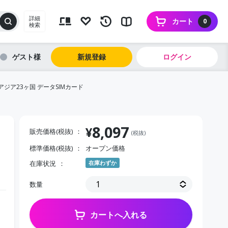
詳細
カート
0
検索
ゲスト
新規登録
ログイン
日本＋アジア23ヶ国 データSIMカード
8,097
¥
販売価格(税抜)
(税抜)
標準価格(税抜)
オープン価格
在庫状況
在庫わずか
数量
カートへ入れる