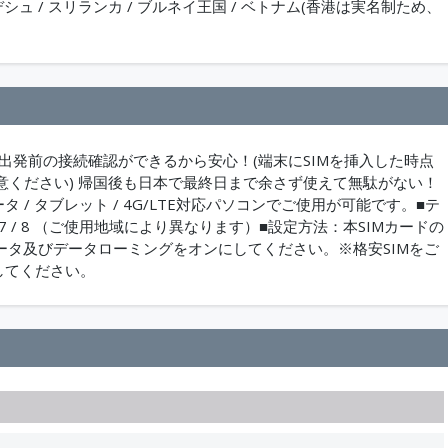
グラデシュ / スリランカ / ブルネイ王国 / ベトナム(香港は実名制ため、
で出発前の接続確認ができるから安心！(端末にSIMを挿入した時点
ください) 帰国後も日本で最終日まで余さず使えて無駄がない！
i-ルータ / タブレット / 4G/LTE対応パソコンでご使用が可能です。■テ
/ 7 / 8 （ご使用地域により異なります）■設定方法：本SIMカードの
ータ及びデータローミングをオンにしてください。※格安SIMをご
してください。