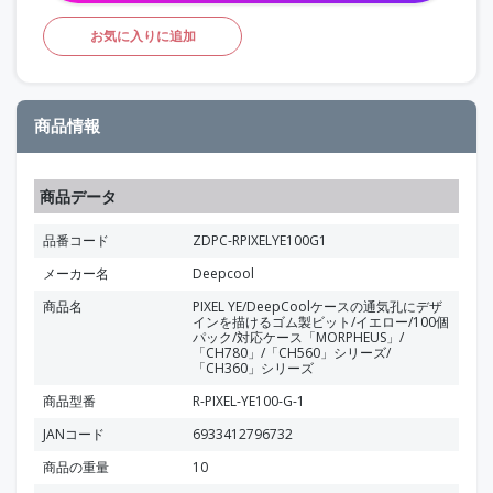
お気に入りに追加
商品情報
商品データ
品番コード
ZDPC-RPIXELYE100G1
メーカー名
Deepcool
商品名
PIXEL YE/DeepCoolケースの通気孔にデザ
インを描けるゴム製ビット/イエロー/100個
パック/対応ケース「MORPHEUS」/
「CH780」/「CH560」シリーズ/
「CH360」シリーズ
商品型番
R-PIXEL-YE100-G-1
JANコード
6933412796732
商品の重量
10