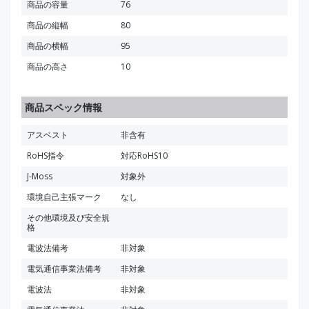
商品の容量
76
商品の縦幅
80
商品の横幅
95
商品の高さ
10
商品スペック情報
アスベスト
非含有
RoHS指令
対応RoHS10
J-Moss
対象外
環境自己主張マーク
なし
その他環境及び安全規
格
電波法備考
非対象
電気通信事業法備考
非対象
電波法
非対象