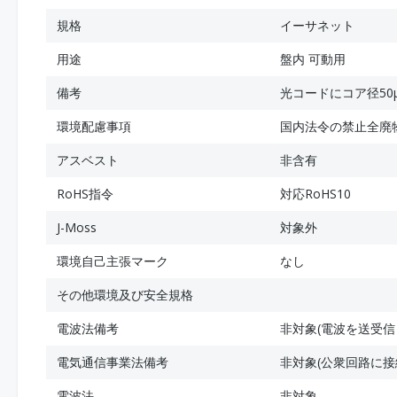
規格
イーサネット
用途
盤内 可動用
備考
光コードにコア径50
環境配慮事項
国内法令の禁止全廃
アスベスト
非含有
RoHS指令
対応RoHS10
J-Moss
対象外
環境自己主張マーク
なし
その他環境及び安全規格
電波法備考
非対象(電波を送受信
電気通信事業法備考
非対象(公衆回路に接
電波法
非対象