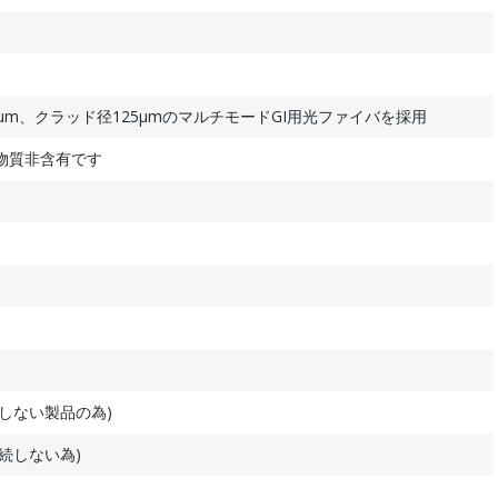
μm、クラッド径125μmのマルチモードGI用光ファイバを採用
物質非含有です
しない製品の為)
続しない為)