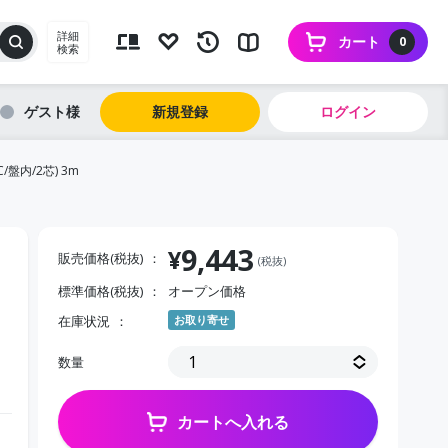
詳細
カート
0
検索
ゲスト
新規登録
ログイン
盤内/2芯) 3m
9,443
¥
販売価格(税抜)
(税抜)
標準価格(税抜)
オープン価格
在庫状況
お取り寄せ
数量
カートへ入れる