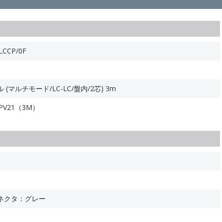
CCP/0F
マルチモード/LC-LC/盤内/2芯) 3m
CPV21（3M）
ネクタ：グレー