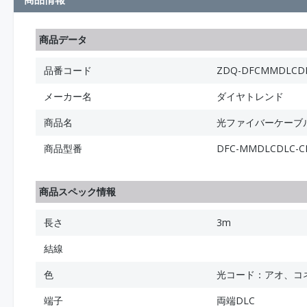
商品データ
品番コード
ZDQ-DFCMMDLCDL
メーカー名
ダイヤトレンド
商品名
光ファイバーケーブル (
商品型番
DFC-MMDLCDLC-
商品スペック情報
長さ
3m
結線
色
光コード：アオ、コ
端子
両端DLC