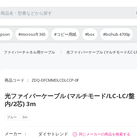
epson
#microsoft 365
#コピー用紙
#box
#bizhub 4700p
ファイバーチャネル用ケーブル
光ファイバーケーブル (マルチモード/LC-LC/
商品コード
ZDQ-DFCMMDLCDLCCP-0F
光ファイバーケーブル (マルチモード/LC-LC/盤
内/2芯) 3m
ブルー
3m
メーカー
ダイヤトレンド
同じメーカーの商品を検索する