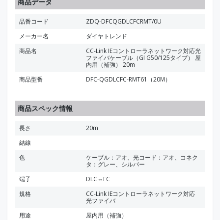
商品データ
品番コード
ZDQ-DFCQGDLCFCRMT/0U
メーカー名
ダイヤトレンド
商品名
CC-Link IEコントローラネットワーク対応光
ファイバケーブル（GI G50/125タイプ） 屋
内用（補強） 20m
商品型番
DFC-QGDLCFC-RMT61（20M）
商品スペック情報
長さ
20m
結線
色
ケーブル：アオ、光コード：アオ、コネク
タ：グレー、シルバー
端子
DLC⇔FC
規格
CC-Link IEコントローラネットワーク対応
光ファイバ
用途
屋内用（補強）