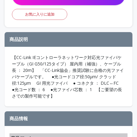
お気に入りに追加
商品説明
【CC-Link IEコントローラネットワーク対応光ファイバケ
ーブル（GI G50/125タイプ） 屋内用（補強）、ケーブル
長 ： 20m】 「CC-Link協会」推奨試験に合格の光ファイ
バケーブルです。 ●光コードコア径:50μm/ クラッド
径:125μm GI 用光ファイバ ● コネクタ ： DLC⇔FC
●光コード数 ： 6 ●光ファイバ芯数 ： 1 【ご要望の長
さでの製作可能です】
商品情報