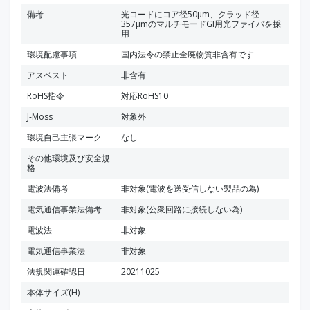
備考
光コードにコア径50μm、クラッド径
357μmのマルチモードGI用光ファイバを採
用
環境配慮事項
国内法令の禁止全廃物質非含有です
アスベスト
非含有
RoHS指令
対応RoHS10
J-Moss
対象外
環境自己主張マーク
なし
その他環境及び安全規
格
電波法備考
非対象(電波を送受信しない製品の為)
電気通信事業法備考
非対象(公衆回路に接続しない為)
電波法
非対象
電気通信事業法
非対象
法規関連確認日
20211025
本体サイズ(H)