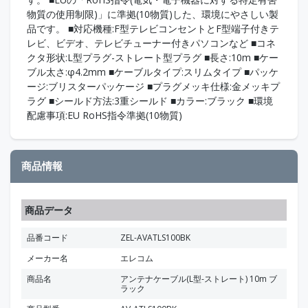
物質の使用制限)」に準拠(10物質)した、環境にやさしい製
品です。 ■対応機種:F型テレビコンセントとF型端子付きテ
レビ、ビデオ、テレビチューナー付きパソコンなど ■コネ
クタ形状:L型プラグ-ストレート型プラグ ■長さ:10m ■ケー
ブル太さ:φ4.2mm ■ケーブルタイプ:スリムタイプ ■パッケ
ージ:ブリスターパッケージ ■プラグメッキ仕様:金メッキプ
ラグ ■シールド方法:3重シールド ■カラー:ブラック ■環境
配慮事項:EU RoHS指令準拠(10物質)
商品情報
商品データ
品番コード
ZEL-AVATLS100BK
メーカー名
エレコム
商品名
アンテナケーブル(L型-ストレート) 10m ブ
ラック