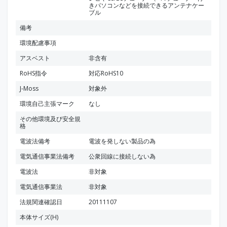
きパソコンなどを接続できるアンテナケー
ブル
備考
環境配慮事項
アスベスト
非含有
RoHS指令
対応RoHS10
J-Moss
対象外
環境自己主張マーク
なし
その他環境及び安全規
格
電波法備考
電波を発しない製品の為
電気通信事業法備考
公衆回線に接続しない為
電波法
非対象
電気通信事業法
非対象
法規関連確認日
20111107
本体サイズ(H)