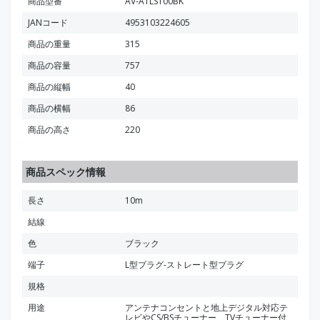
商品型番
AV-ATLS100BK
JANコード
4953103224605
商品の重量
315
商品の容量
757
商品の縦幅
40
商品の横幅
86
商品の高さ
220
商品スペック情報
長さ
10m
結線
色
ブラック
端子
L型プラグ-ストレート型プラグ
規格
用途
アンテナコンセントと地上デジタル対応テ
レビやCS/BSチューナー、TVチューナー付