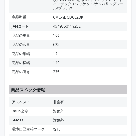
インデックスジャケット/ナンバリングシー
ル/ブラック
商品型番
CMC-SDCDC02BK
JANコード
4549550119252
商品の重量
106
商品の容量
625
商品の縦幅
19
商品の横幅
140
商品の高さ
235
商品スペック情報
アスベスト
非含有
RoHS指令
対象外
J-Moss
対象外
環境自己主張マーク
なし