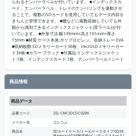
られるナンバーラベルが付いています。 ■インデックスカ
ード、ナンバーラベル、トレイのナンバリングを連動させ
ることで、複数のSDカードを使用していてもデータ内容を
きちんと管理できます。 ■棚などに複数収納していても外
観から識別できるインデックスジャケット(背ラベル)が付
いています。 ■外形寸法:幅139mm×高さ191mm×厚さ
15mm ■材質:ケース本体:ポリプロピレン、収納トレー:EVA
■収納枚数:SDメモリーカード36枚、microSDメモリーカー
ド36枚 ■カラー:ブラック ■付属品:インデックスジャケッ
ト:1枚、インデックスカード:1枚、ナンバーラベル:1シート
商品情報
商品データ
品番コード
ZEL-CMCSDCDC02BK
メーカー名
エレコム
商品名
SDカードケース/トールケースタイプ/SD36
枚+microSD36枚収納/インデックスカード/