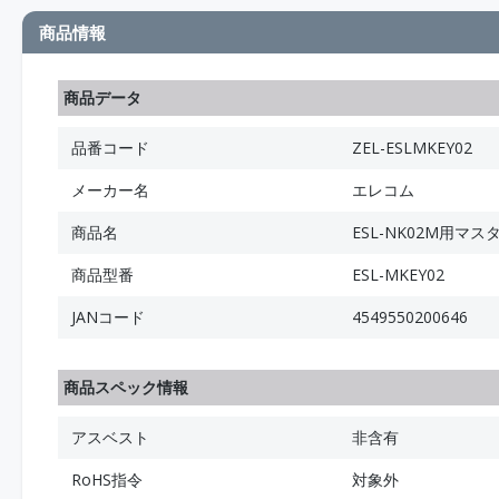
商品情報
商品データ
品番コード
ZEL-ESLMKEY02
メーカー名
エレコム
商品名
ESL-NK02M用マス
商品型番
ESL-MKEY02
JANコード
4549550200646
商品スペック情報
アスベスト
非含有
RoHS指令
対象外