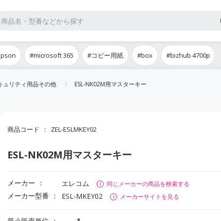
epson
#microsoft 365
#コピー用紙
#box
#bizhub 4700p
セキュリティ用品その他
ESL-NK02M用マスターキー
商品コード
ZEL-ESLMKEY02
ESL-NK02M用マスターキー
メーカー
エレコム
同じメーカーの商品を検索する
メーカー型番
ESL-MKEY02
メーカーサイトを見る
最小販売単位
1