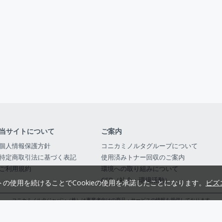
当サイトについて
ご案内
個人情報保護方針
コニカミノルタグループについて
特定商取引法に基づく表記
使用済みトナー回収のご案内
ご利用規約
環境への取り組みについて
CSR（社会・環境活動）
トの使用を続けることでCookieの使用を承諾したことになります。
ビズ
コニカミノルタジャパン（株）は事業者向けの商品・サービスの情報を提供しております
コニカミノルタジャパン株式会社／東京都公安委員会 古物商許可証番号 第3010916054482