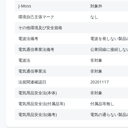
J-Moss
対象外
環境自己主張マーク
なし
その他環境及び安全規格
電波法備考
電波を発しない製品
電気通信事業法備考
公衆回線に接続しな
電波法
非対象
電気通信事業法
非対象
法規関連確認日
20201117
電気用品安全法(本体)
非対象
電気用品安全法(付属品等)
付属品等無し
電気用品安全法(備考)
電気の通らない製品