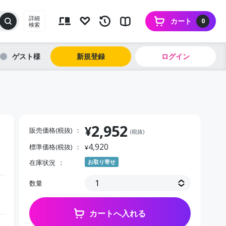
詳細
カート
0
検索
ゲスト
新規登録
ログイン
2,952
¥
販売価格(税抜)
(税抜)
4,920
標準価格(税抜)
¥
在庫状況
お取り寄せ
数量
カートへ入れる