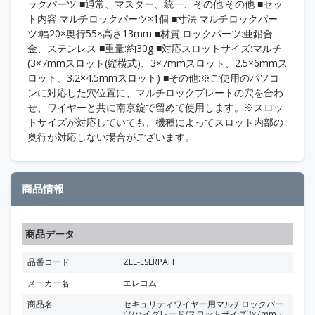
ックパーツ ■通常、マスター、統一、その他:その他 ■セッ
ト内容:マルチロックパーツ×1個 ■寸法:マルチロックパー
ツ:幅20×奥行55×高さ13mm ■材質:ロックパーツ:亜鉛合
金、ステンレス ■重量:約30g ■対応スロットサイズ:マルチ
(3×7mmスロット(縦横式)、3×7mmスロット、2.5×6mmス
ロット、3.2×4.5mmスロット) ■その他:※ご使用のパソコ
ンに対応した穴位置に、マルチロックプレートの穴を合わ
せ、ワイヤーと共に南京錠で留めて使用します。※スロッ
トサイズが対応していても、機種によってスロット内部の
奥行が対応しない場合がございます。
商品情報
商品データ
品番コード
ZEL-ESLRPAH
メーカー名
エレコム
商品名
セキュリティワイヤー用マルチロックパー
ツ/ハイグレード/スロットサイズ3x7mm・