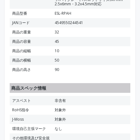
2.5x6mm・3.2x4.5mm対応
商品型番
ESL-RPAH
JANコード
4549550244541
商品の重量
32
商品の容量
45
商品の縦幅
10
商品の横幅
50
商品の高さ
90
商品スペック情報
アスベスト
非含有
RoHS指令
対象外
J-Moss
対象外
環境自己主張マーク
なし
その他環境及び安全規