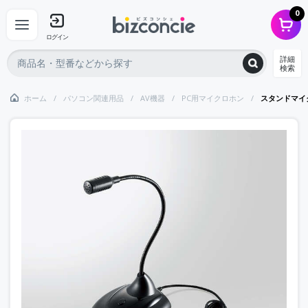
0
ログイン
詳細
検索
ホーム
パソコン関連用品
AV機器
PC用マイクロホン
スタンドマイク