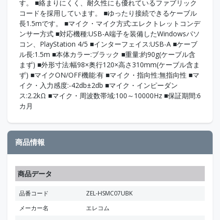
す。 ■絡まりにくく、耐久性にも優れているファブリック
コードを採用しています。 ■ゆったり接続できるケーブル
長1.5mです。 ■マイク・マイク方式:エレクトレットコンデ
ンサー方式 ■対応機種:USB-A端子を装備したWindowsパソ
コン、PlayStation 4/5 ■インターフェイス:USB-A ■ケーブ
ル長:1.5m ■本体カラー:ブラック ■重量:約90g(ケーブル含
まず) ■外形寸法:幅98×奥行120×高さ310mm(ケーブル含ま
ず) ■マイクON/OFF機能:有 ■マイク・指向性:無指向性 ■マ
イク・入力感度:-42db±2db ■マイク・インピーダン
ス:2.2kΩ ■マイク・周波数帯域:100～10000Hz ■保証期間:6
カ月
商品情報
商品データ
品番コード
ZEL-HSMC07UBK
メーカー名
エレコム