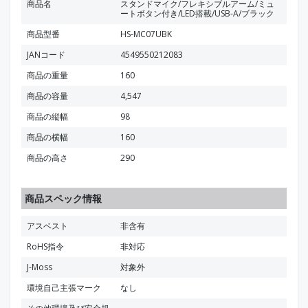
商品名
スタンドマイク/フレキシブルアーム/ミュ
ートボタン付き/LED搭載/USB-A/ブラック
商品型番
HS-MC07UBK
JANコード
4549550212083
商品の重量
160
商品の容量
4,547
商品の縦幅
98
商品の横幅
160
商品の高さ
290
商品スペック情報
アスベスト
非含有
RoHS指令
非対応
J-Moss
対象外
環境自己主張マーク
なし