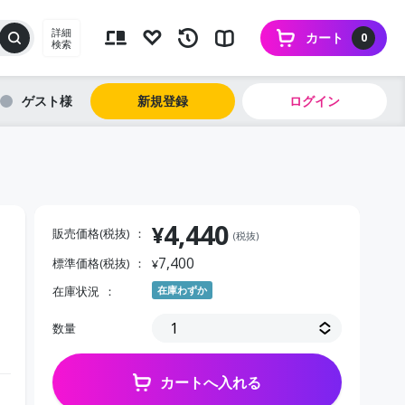
詳細
カート
0
検索
ゲスト
新規登録
ログイン
4,440
¥
販売価格(税抜)
(税抜)
7,400
標準価格(税抜)
¥
在庫状況
在庫わずか
数量
カートへ入れる