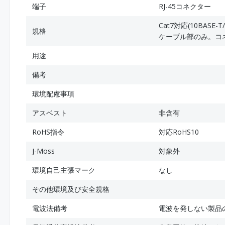
端子
RJ-45コネクター
Cat7対応(10BASE-T
規格
ケーブル部のみ。コネ
用途
備考
環境配慮事項
アスベスト
非含有
RoHS指令
対応RoHS10
J-Moss
対象外
環境自己主張マーク
なし
その他環境及び安全規格
電波法備考
電波を発しない製品