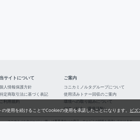
当サイトについて
ご案内
個人情報保護方針
コニカミノルタグループについて
特定商取引法に基づく表記
使用済みトナー回収のご案内
ご利用規約
環境への取り組みについて
CSR（社会・環境活動）
トの使用を続けることでCookieの使用を承諾したことになります。
ビズ
コニカミノルタジャパン（株）は事業者向けの商品・サービスの情報を提供しております
コニカミノルタジャパン株式会社／東京都公安委員会 古物商許可証番号 第3010916054482
© 2014-
2026
KONICA MINOLTA JAPAN, INC.