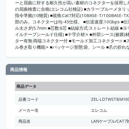
ーと屈曲に対する耐久性が高い素材のコネクターを採用した
の屈曲検査に合格(エレコム社検証) ■カラー:ブルーメタリック 
指令準拠(10物質) ■規格:Cat7対応(10BASE-T/100BASE-TX
部のみ。コネクターはRJ-45仕様。 ■伝送速度:10Gbps ■
ル太さ:約5.7mm ■芯数:8芯 ■結線方式:ストレート結線 ■
イルテープシールド仕様) ■十字介材:× ■外部シース(被膜)材質
ター有無:両端コネクター付 ■モールド加工コネクター:○ ■
ル巻き取り機能:× ■パッケージ形態:袋、シール ■爪の折れない
商品情報
商品データ
品番コード
ZEL-LDTWSTBM10
メーカー名
エレコム
商品名
LANケーブル/CAT