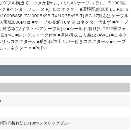
ダブル構造で、ツメが折れにくいLANケーブルです。※1000回
■インターフェース:RJ-45コネクター ■環境配慮事項:EU RoHS
/1000BASE-T/1000BASE-TX/10GBASE-T)※Cat7対応はケーブル
伝送帯域:600MHz ■ケーブル長:約10m ※コネクター含まず ■ケーブ
ヨリ対芯線(ツイストペアケーブル):○ ■シールド:有り(ScTP/2重フォ
:PVC ■レングスマーク付:× ■導体構成:ヨリ線(27AWG) ■コネク
スリムコネクター:○ ■爪折れ防止カバー付きコネクター:○ ■ケーブ
コネクター:○ ■PoE:○
0
7対応/爪折れ防止/10m/メタリックブルー