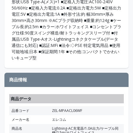
形状:USB Type-A(メス)×1 ■定格入力電圧:AC100-240V
50/60Hz ■定格入力電流:0.2A ■定格出力電力:5W ■定格出力
電圧:5V ■定格出力電流:1A ■外形寸法:約 幅30mm×厚み
30mm×高さ30mm ※ACプラグ収納時 ■重量:約124g ■ケー
ブル長:約2.5m ■カラー:ホワイトフェイス ■コンセントプラ
グ仕様:90度スイング構造/耐トラッキングスリーブ付 ■付
属品:USB Type-Aオス-Lightningコネクタケーブル(データ
通信にも対応) ■認証:MFi ■法令:◇PSE 特定電気用品 ■使用
可能地域:日本 ■保証期間:1年 ■その他:コンパクトでかわい
いキューブ型
商品情報
商品データ
品番コード
ZEL-MPAACL06WF
メーカー名
エレコム
商品名
Lightning-AC充電器/1.0A出力/ケーブル同
梱/2.5m/ホワイトフェイス