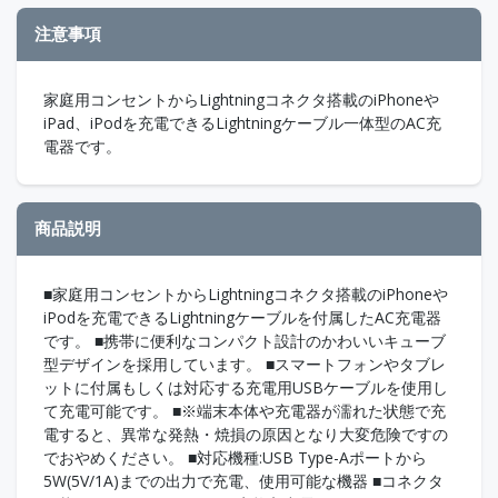
注意事項
家庭用コンセントからLightningコネクタ搭載のiPhoneや
iPad、iPodを充電できるLightningケーブル一体型のAC充
電器です。
商品説明
■家庭用コンセントからLightningコネクタ搭載のiPhoneや
iPodを充電できるLightningケーブルを付属したAC充電器
です。 ■携帯に便利なコンパクト設計のかわいいキューブ
型デザインを採用しています。 ■スマートフォンやタブレ
ットに付属もしくは対応する充電用USBケーブルを使用し
て充電可能です。 ■※端末本体や充電器が濡れた状態で充
電すると、異常な発熱・焼損の原因となり大変危険ですの
でおやめください。 ■対応機種:USB Type-Aポートから
5W(5V/1A)までの出力で充電、使用可能な機器 ■コネクタ