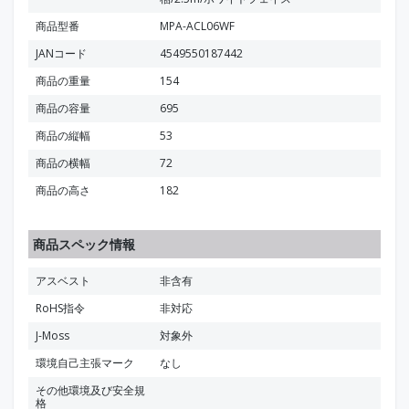
商品型番
MPA-ACL06WF
JANコード
4549550187442
商品の重量
154
商品の容量
695
商品の縦幅
53
商品の横幅
72
商品の高さ
182
商品スペック情報
アスベスト
非含有
RoHS指令
非対応
J-Moss
対象外
環境自己主張マーク
なし
その他環境及び安全規
格