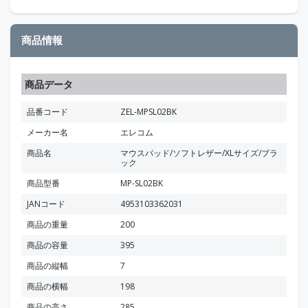
商品情報
商品データ
品番コード
ZEL-MPSL02BK
メーカー名
エレコム
商品名
マウスパッド/ソフトレザー/XLサイズ/ブラ
ック
商品型番
MP-SL02BK
JANコード
4953103362031
商品の重量
200
商品の容量
395
商品の縦幅
7
商品の横幅
198
商品の高さ
285