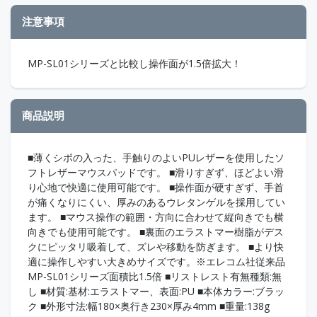
注意事項
MP-SL01シリーズと比較し操作面が1.5倍拡大！
商品説明
■薄くシボの入った、手触りのよいPUレザーを使用したソ
フトレザーマウスパッドです。 ■滑りすぎず、ほどよい滑
り心地で快適に使用可能です。 ■操作面が硬すぎず、手首
が痛くなりにくい、厚みのあるウレタンゲルを採用してい
ます。 ■マウス操作の範囲・方向に合わせて縦向きでも横
向きでも使用可能です。 ■裏面のエラストマー樹脂がデス
クにピッタリ吸着して、ズレや移動を防ぎます。 ■より快
適に操作しやすい大きめサイズです。※エレコム社従来品
MP-SL01シリーズ面積比1.5倍 ■リストレスト有無種類:無
し ■材質:基材:エラストマー、表面:PU ■本体カラー:ブラッ
ク ■外形寸法:幅180×奥行き230×厚み4mm ■重量:138g