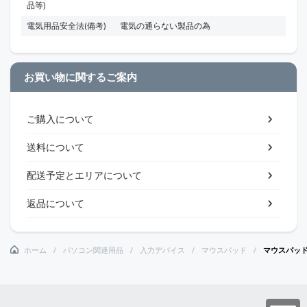
品等)
電気用品安全法(備考)
電気の通らない製品の為
お買い物に関するご案内
ご購入について
送料について
配送予定とエリアについて
返品について
ホーム
パソコン関連用品
入力デバイス
マウスパッド
マウスパッド