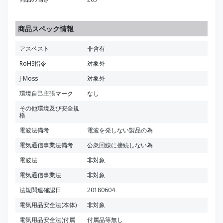
商品スペック情報
アスベスト
非含有
RoHS指令
対象外
J-Moss
対象外
環境自己主張マーク
なし
その他環境及び安全規
格
電波法備考
電波を発しない製品の為
電気通信事業法備考
公衆回線に接続しない為
電波法
非対象
電気通信事業法
非対象
法規関連確認日
20180604
電気用品安全法(本体)
非対象
電気用品安全法(付属
付属品等無し