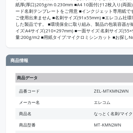
紙厚(厚口)205g/m 0.230mm ■A4 10面付け12枚
ード名刺テンプレートをご用意 ■インクジェット専用紙
ご使用出来ません ■名刺サイズ(91x55mm) ■エレコム社
した製品です。 ■環境保全に取り組み、製品の包装容器が
イズ:A4サイズ(210×297mm) ■一面サイズ:名刺サイズ(55×91
量:200g/m2 ■用紙タイプ:マイクロミシンカット ■お探しNo.
商品情報
商品データ
品番コード
ZEL-MTKMN2WN
メーカー名
エレコム
商品名
なっとく名刺/マイク
商品型番
MT-KMN2WN