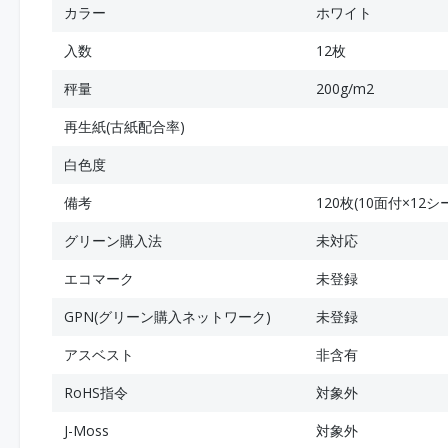
カラー
ホワイト
入数
12枚
秤量
200g/m2
再生紙(古紙配合率)
白色度
備考
120枚(10面付×12シ
グリーン購入法
未対応
エコマーク
未登録
GPN(グリーン購入ネットワーク)
未登録
アスベスト
非含有
RoHS指令
対象外
J-Moss
対象外