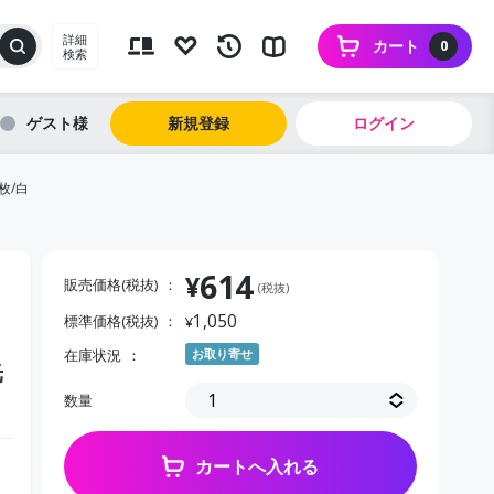
詳細
カート
0
検索
ゲスト
新規登録
ログイン
枚/白
614
¥
販売価格(税抜)
(税抜)
1,050
標準価格(税抜)
¥
在庫状況
お取り寄せ
光
数量
カートへ入れる