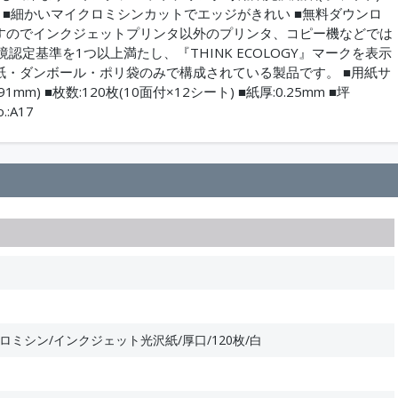
入り(両面) ■細かいマイクロミシンカットでエッジがきれい ■無料ダウンロ
ですのでインクジェットプリンタ以外のプリンタ、コピー機などでは
環境認定基準を1つ以上満たし、『THINK ECOLOGY』マークを表示
紙・ダンボール・ポリ袋のみで構成されている製品です。 ■用紙サ
mm) ■枚数:120枚(10面付×12シート) ■紙厚:0.25mm ■坪
:A17
ロミシン/インクジェット光沢紙/厚口/120枚/白