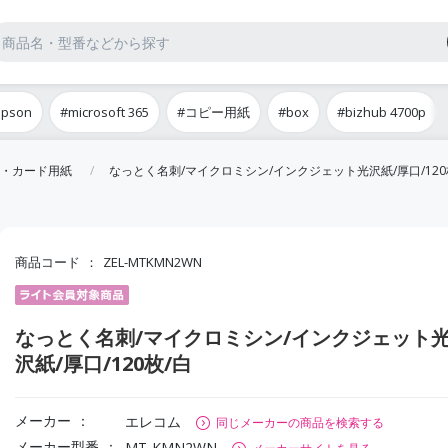
epson
#microsoft 365
#コピー用紙
#box
#bizhub 4700p
・カード用紙
なっとく名刺/マイクロミシン/インクジェット光沢紙/厚口/120
商品コード
ZEL-MTKMN2WN
なっとく名刺/マイクロミシン/インクジェット
沢紙/厚口/120枚/白
メーカー
エレコム
同じメーカーの商品を検索する
メーカー型番
MT-KMN2WN