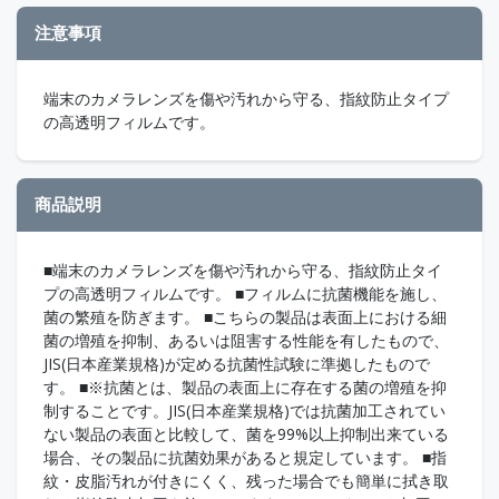
注意事項
端末のカメラレンズを傷や汚れから守る、指紋防止タイプ
の高透明フィルムです。
商品説明
■端末のカメラレンズを傷や汚れから守る、指紋防止タイ
プの高透明フィルムです。 ■フィルムに抗菌機能を施し、
菌の繁殖を防ぎます。 ■こちらの製品は表面上における細
菌の増殖を抑制、あるいは阻害する性能を有したもので、
JIS(日本産業規格)が定める抗菌性試験に準拠したもので
す。 ■※抗菌とは、製品の表面上に存在する菌の増殖を抑
制することです。JIS(日本産業規格)では抗菌加工されてい
ない製品の表面と比較して、菌を99%以上抑制出来ている
場合、その製品に抗菌効果があると規定しています。 ■指
紋・皮脂汚れが付きにくく、残った場合でも簡単に拭き取