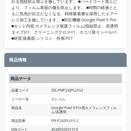
れる指紋防止加工を施しています。 ■ハードコート加工に
より、フィルム表面の傷を防止します。 ■時間の経過とと
もに気泡が目立たなくなる、特殊吸着層を採用したエアー
レス加工を施しています。 ■対応機種:Google Pixel 9 Pro
■セット内容:カメラレンズ保護フィルム(指紋防止、高透明
タイプ)×1、クリーニングクロス×1、ホコリ取りシール×1
■材質:接着面:シリコン、外側:PET
商品情報
商品データ
品番コード
ZEL-PMP242FLLFG2
メーカー名
エレコム
商品名
Google Pixel 9 Pro用カメラレンズフィル
ム/高透明
商品型番
PM-P242FLLFG-2
JANコード
4549550331319