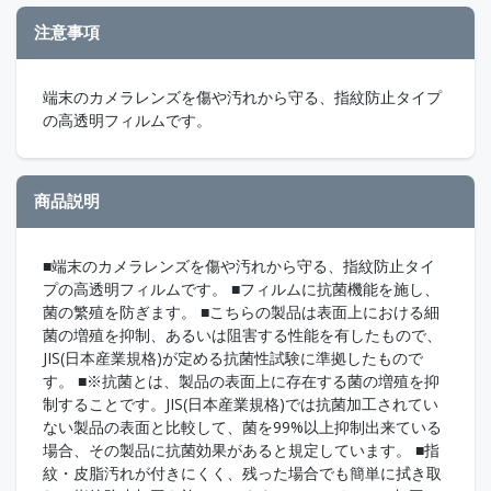
注意事項
端末のカメラレンズを傷や汚れから守る、指紋防止タイプ
の高透明フィルムです。
商品説明
■端末のカメラレンズを傷や汚れから守る、指紋防止タイ
プの高透明フィルムです。 ■フィルムに抗菌機能を施し、
菌の繁殖を防ぎます。 ■こちらの製品は表面上における細
菌の増殖を抑制、あるいは阻害する性能を有したもので、
JIS(日本産業規格)が定める抗菌性試験に準拠したもので
す。 ■※抗菌とは、製品の表面上に存在する菌の増殖を抑
制することです。JIS(日本産業規格)では抗菌加工されてい
ない製品の表面と比較して、菌を99%以上抑制出来ている
場合、その製品に抗菌効果があると規定しています。 ■指
紋・皮脂汚れが付きにくく、残った場合でも簡単に拭き取