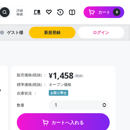
詳細
カート
0
検索
ゲスト
新規登録
ログイン
1,458
¥
販売価格(税抜)
(税抜)
標準価格(税抜)
オープン価格
ク
在庫状況
お取り寄せ
数量
カートへ入れる