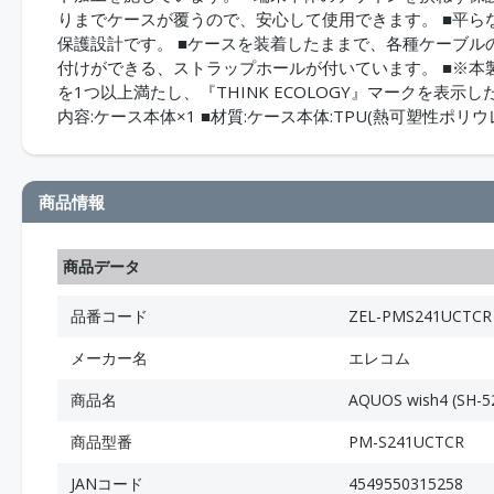
りまでケースが覆うので、安心して使用できます。 ■平
保護設計です。 ■ケースを装着したままで、各種ケーブル
付けができる、ストラップホールが付いています。 ■※本
を1つ以上満たし、『THINK ECOLOGY』マークを表示した製品で
内容:ケース本体×1 ■材質:ケース本体:TPU(熱可塑性ポリウ
商品情報
商品データ
品番コード
ZEL-PMS241UCTCR
メーカー名
エレコム
商品名
AQUOS wish4 (
商品型番
PM-S241UCTCR
JANコード
4549550315258