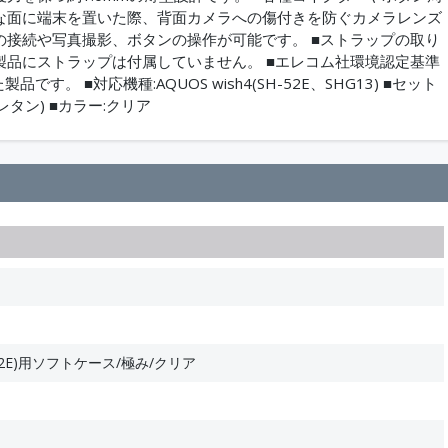
らな面に端末を置いた際、背面カメラへの傷付きを防ぐカメラレンズ
の接続や写真撮影、ボタンの操作が可能です。 ■ストラップの取り
製品にストラップは付属していません。 ■エレコム社環境認定基準
す。 ■対応機種:AQUOS wish4(SH-52E、SHG13) ■セット
レタン) ■カラー:クリア
SH-52E)用ソフトケース/極み/クリア