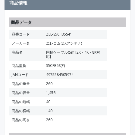
商品情報
商品データ
品番コード
ZEL-S5CFB5S-P
メーカー名
エレコム(DXアンテナ)
商品名
同軸ケーブル(5m)[2K・4K・8K対
応]
商品型番
S5CFB5S(P)
JANコード
4975584505974
商品の重量
260
商品の容量
1,456
商品の縦幅
40
商品の横幅
140
商品の高さ
260