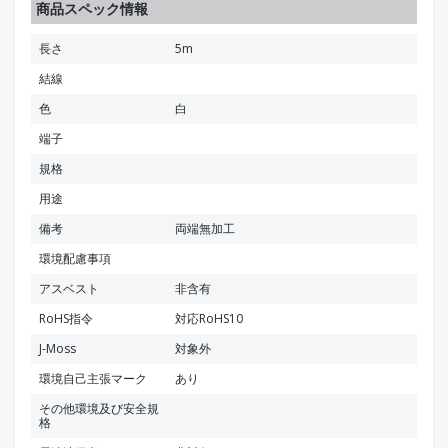
商品スペック情報
長さ
5m
結線
色
白
端子
規格
用途
備考
両端無加工
環境配慮事項
アスベスト
非含有
RoHS指令
対応RoHS10
J-Moss
対象外
環境自己主張マーク
あり
その他環境及び安全規
格