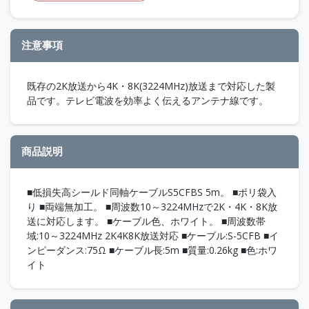
注意事項
既存の2K放送から4K・8K(3224MHz)放送まで対応した製
品です。テレビ電波を効率よく伝えるアンテナ線です。
商品説明
■低損失高シールド同軸ケーブルS5CFBS 5m。 ■ポリ袋入
り ■両端無加工。 ■周波数10～3224MHzで2K・4K・8K放
送に対応します。 ■ケーブル色、ホワイト。 ■周波数帯
域:10～3224MHz 2K4K8K放送対応 ■ケーブル:S-5CFB ■イ
ンピーダンス:75Ω ■ケーブル長:5m ■質量:0.26kg ■色:ホワ
イト