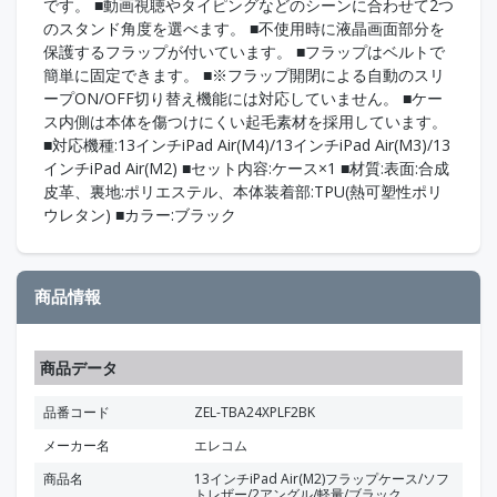
です。 ■動画視聴やタイピングなどのシーンに合わせて2つ
のスタンド角度を選べます。 ■不使用時に液晶画面部分を
保護するフラップが付いています。 ■フラップはベルトで
簡単に固定できます。 ■※フラップ開閉による自動のスリ
ープON/OFF切り替え機能には対応していません。 ■ケー
ス内側は本体を傷つけにくい起毛素材を採用しています。
■対応機種:13インチiPad Air(M4)/13インチiPad Air(M3)/13
インチiPad Air(M2) ■セット内容:ケース×1 ■材質:表面:合成
皮革、裏地:ポリエステル、本体装着部:TPU(熱可塑性ポリ
ウレタン) ■カラー:ブラック
商品情報
商品データ
品番コード
ZEL-TBA24XPLF2BK
メーカー名
エレコム
商品名
13インチiPad Air(M2)フラップケース/ソフ
トレザー/2アングル/軽量/ブラック