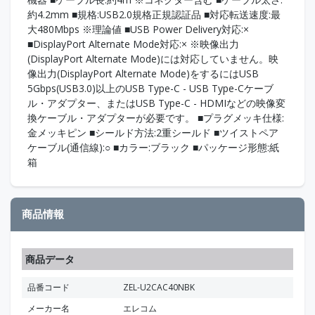
約4.2mm ■規格:USB2.0規格正規認証品 ■対応転送速度:最
大480Mbps ※理論値 ■USB Power Delivery対応:×
■DisplayPort Alternate Mode対応:× ※映像出力
(DisplayPort Alternate Mode)には対応していません。映
像出力(DisplayPort Alternate Mode)をするにはUSB
5Gbps(USB3.0)以上のUSB Type-C - USB Type-Cケーブ
ル・アダプター、またはUSB Type-C - HDMIなどの映像変
換ケーブル・アダプターが必要です。 ■プラグメッキ仕様:
金メッキピン ■シールド方法:2重シールド ■ツイストペア
ケーブル(通信線):○ ■カラー:ブラック ■パッケージ形態:紙
箱
商品情報
商品データ
品番コード
ZEL-U2CAC40NBK
メーカー名
エレコム