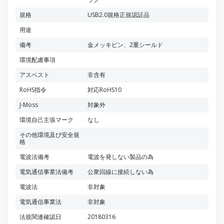
規格
USB2.0規格正規認証品
用途
備考
金メッキピン、2重シールド
環境配慮事項
アスベスト
非含有
RoHS指令
対応RoHS10
J-Moss
対象外
環境自己主張マーク
なし
その他環境及び安全規
格
電波法備考
電波を発しない製品の為
電気通信事業法備考
公衆回線に接続しない為
電波法
非対象
電気通信事業法
非対象
法規関連確認日
20180316