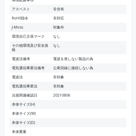
アスベスト
非含有
RoHS指令
非対応
J-Moss
対象外
環境自己主張マーク
なし
その他環境及び安全規
なし
格
電波法備考
電波を発しない製品の為
電気通信事業法備考
公衆回線に接続しない為
電波法
非対象
電気通信事業法
非対象
法規関連確認日
20210806
本体サイズ(H)
本体サイズ(W)
本体サイズ(D)
本体重量