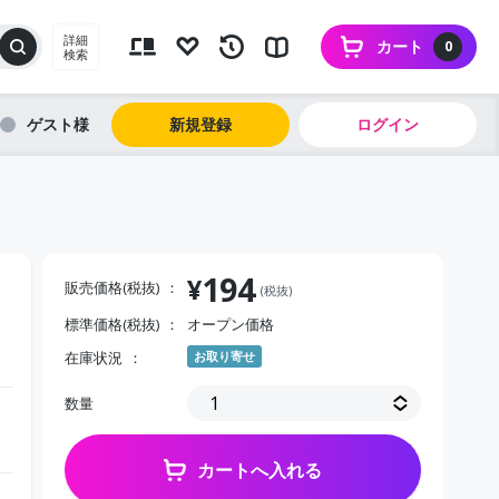
詳細
カート
0
検索
ゲスト
新規登録
ログイン
194
¥
販売価格(税抜)
(税抜)
標準価格(税抜)
オープン価格
在庫状況
お取り寄せ
数量
カートへ入れる