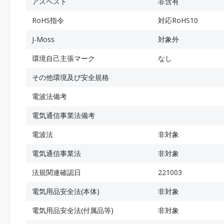
アスベスト
非含有
RoHS指令
対応RoHS10
J-Moss
対象外
環境自己主張マーク
なし
その他環境及び安全規格
電波法備考
電気通信事業法備考
電波法
非対象
電気通信事業法
非対象
法規関連確認日
221003
電気用品安全法(本体)
非対象
電気用品安全法(付属品等)
非対象