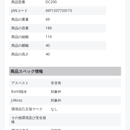
商品型番
DC200
JANコード
6971337720173
商品の重量
69
商品の容量
186
商品の縦幅
116
商品の横幅
40
商品の高さ
40
商品スペック情報
アスベスト
非含有
RoHS指令
対象外
J-Moss
対象外
環境自己主張マーク
なし
その他環境及び安全規
格