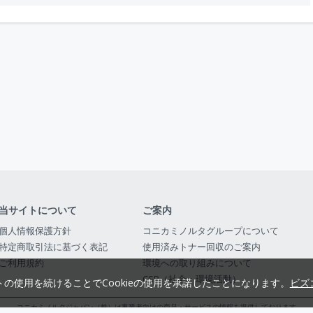
当サイトについて
ご案内
個人情報保護方針
コニカミノルタグループについて
特定商取引法に基づく表記
使用済みトナー回収のご案内
ご利用規約
環境への取り組みについて
CSR（社会・環境活動）
トの使用を続けることでCookieの使用を承諾したことになります。
ビズ
コニカミノルタジャパン（株）は事業者向けの商品・サービスの情報を提供しております