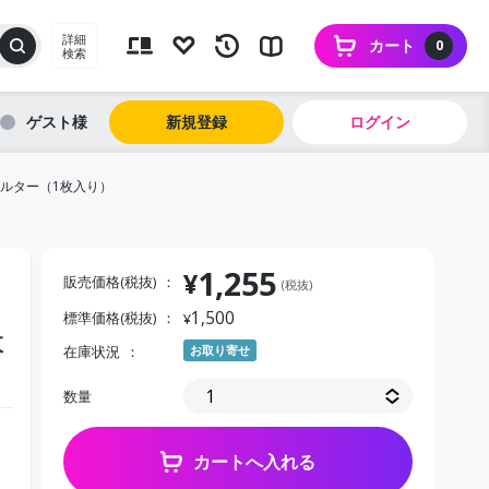
詳細
カート
0
検索
ゲスト
新規登録
ログイン
ルター（1枚入り）
1,255
¥
販売価格(税抜)
(税抜)
1,500
標準価格(税抜)
¥
枚
在庫状況
お取り寄せ
数量
カートへ入れる