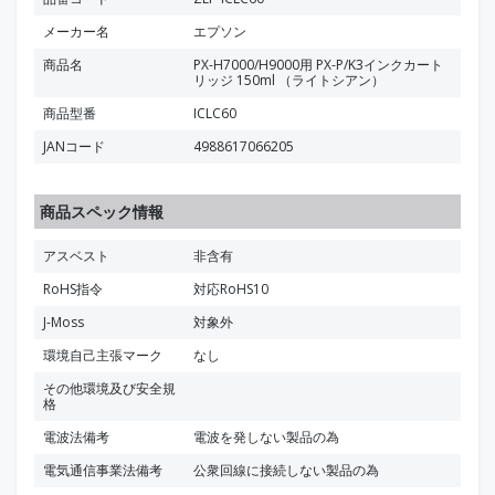
メーカー名
エプソン
商品名
PX-H7000/H9000用 PX-P/K3インクカート
リッジ 150ml （ライトシアン）
商品型番
ICLC60
JANコード
4988617066205
商品スペック情報
アスベスト
非含有
RoHS指令
対応RoHS10
J-Moss
対象外
環境自己主張マーク
なし
その他環境及び安全規
格
電波法備考
電波を発しない製品の為
電気通信事業法備考
公衆回線に接続しない製品の為