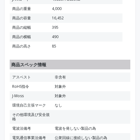
商品の重量
4,000
商品の容量
16,452
商品の縦幅
395
商品の横幅
490
商品の高さ
85
商品スペック情報
アスベスト
非含有
RoHS指令
対象外
J-Moss
対象外
環境自己主張マーク
なし
その他環境及び安全規
格
電波法備考
電波を発しない製品の為
電気通信事業法備考
公衆回線に接続しない製品の為