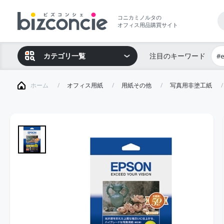
コニカミノルタの
オフィス用品購買サイト
カテゴリ一覧
注目のキーワード
#
ホーム
オフィス用紙
用紙その他
写真用非塗工紙