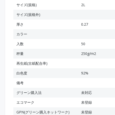
サイズ(規格)
2L
サイズ(規格外)
厚さ
0.27
カラー
入数
50
秤量
250g/m2
再生紙(古紙配合率)
白色度
92%
備考
グリーン購入法
未対応
エコマーク
未登録
GPN(グリーン購入ネットワーク)
未登録