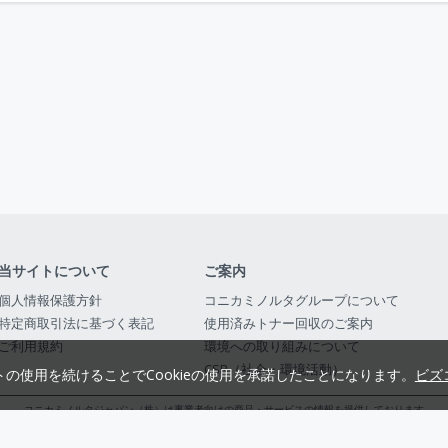
当サイトについて
ご案内
個人情報保護方針
コニカミノルタグループについて
特定商取引法に基づく表記
使用済みトナー回収のご案内
ご利用規約
環境への取り組みについて
CSR（社会・環境活動）
トの使用を続けることでCookieの使用を承諾したことになります。
ビズ
コニカミノルタジャパン（株）は事業者向けの商品・サービスの情報を提供しております