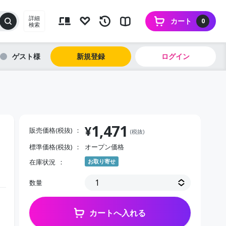
詳細
カート
0
検索
ゲスト
新規登録
ログイン
1,471
¥
販売価格(税抜)
(税抜)
標準価格(税抜)
オープン価格
在庫状況
お取り寄せ
数量
カートへ入れる