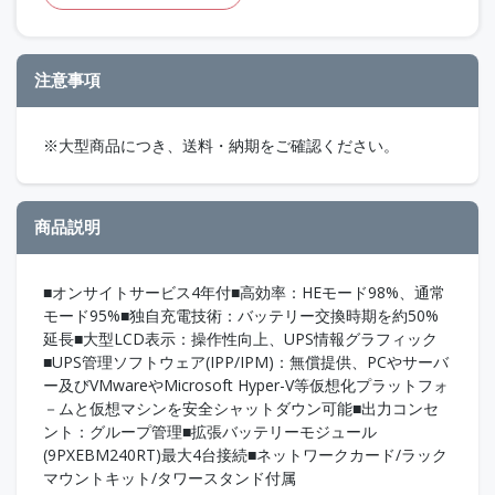
注意事項
※大型商品につき、送料・納期をご確認ください。
商品説明
■オンサイトサービス4年付■高効率：HEモード98%、通常
モード95%■独自充電技術：バッテリー交換時期を約50%
延長■大型LCD表示：操作性向上、UPS情報グラフィック
■UPS管理ソフトウェア(IPP/IPM)：無償提供、PCやサーバ
ー及びVMwareやMicrosoft Hyper-V等仮想化プラットフォ
－ムと仮想マシンを安全シャットダウン可能■出力コンセ
ント：グループ管理■拡張バッテリーモジュール
(9PXEBM240RT)最大4台接続■ネットワークカード/ラック
マウントキット/タワースタンド付属