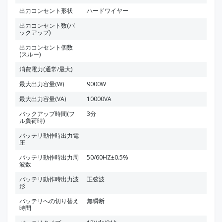
出力コンセント形状
ハードワイヤー
出力コンセント数(バ
ックアップ)
出力コンセント個数
(スルー)
消費電力(通常/最大)
最大出力容量(W)
9000W
最大出力容量(VA)
10000VA
バックアップ時間(フ
3分
ル負荷時)
バッテリ動作時出力電
圧
バッテリ動作時出力周
50/60HZ±0.5%
波数
バッテリ動作時出力波
正弦波
形
バッテリへの切り替え
無瞬断
時間