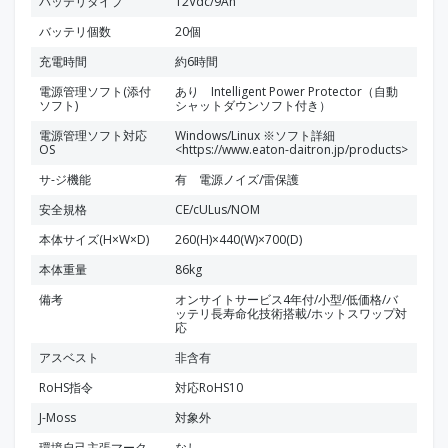
バッテリタイプ
12Vdc/9Ah
バッテリ個数
20個
充電時間
約6時間
電源管理ソフト(添付
あり Intelligent Power Protector（自動
ソフト)
シャットダウンソフト付き）
電源管理ソフト対応
Windows/Linux ※ソフト詳細
OS
<https://www.eaton-daitron.jp/products>
サ-ジ機能
有 電源ノイズ/雷保護
安全規格
CE/cULus/NOM
本体サイズ(H×W×D)
260(H)×440(W)×700(D)
本体重量
86kg
備考
オンサイトサービス4年付/小型/低価格/バ
ッテリ長寿命化技術搭載/ホットスワップ対
応
アスベスト
非含有
RoHS指令
対応RoHS10
J-Moss
対象外
環境自己主張マーク
なし