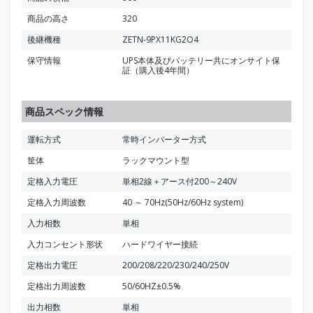
商品の高さ
320
後継機種
ZETN-9PX11KG2O4
保守情報
UPS本体及びバッテリー共にオンサイト保
証（購入後4年間）
商品スペック情報
運転方式
常時インバーター方式
筐体
ラックマウント型
定格入力電圧
単相2線＋アース付200～240V
定格入力周波数
40 ～ 70Hz(50Hz/60Hz system)
入力相数
単相
入力コンセント形状
ハードワイヤー接続
定格出力電圧
200/208/220/230/240/250V
定格出力周波数
50/60HZ±0.5%
出力相数
単相