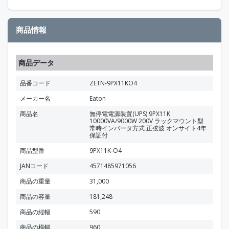
商品情報
商品データ
品番コード
ZETN-9PX11KO4
メーカー名
Eaton
商品名
無停電電源装置(UPS) 9PX11K
10000VA/9000W 200V ラックマウント型
常時インバータ方式 正弦波 オンサイト4年
保証付
商品型番
9PX11K-O4
JANコード
4571485971056
商品の重量
31,000
商品の容量
181,248
商品の縦幅
590
商品の横幅
960