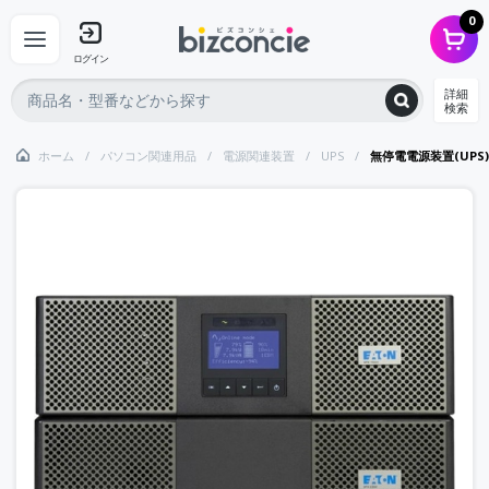
0
ログイン
詳細
検索
ホーム
パソコン関連用品
電源関連装置
UPS
無停電電源装置(UPS)