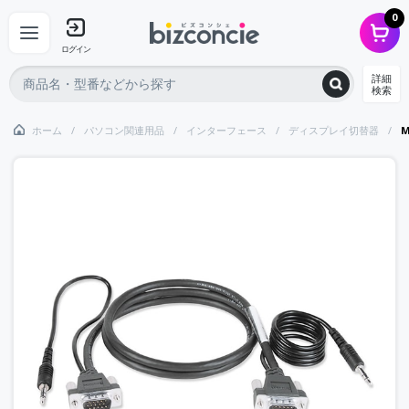
0
ログイン
詳細
検索
ホーム
パソコン関連用品
インターフェース
ディスプレイ切替器
M