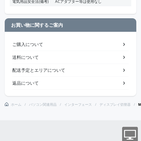
電気用品安全法(備考)
ACアダプター等は使用なし
お買い物に関するご案内
ご購入について
送料について
配送予定とエリアについて
返品について
ホーム
パソコン関連用品
インターフェース
ディスプレイ切替器
M