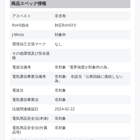
商品スペック情報
アスベスト
非含有
RoHS指令
対応RoHS10
J-Moss
対象外
環境自己主張マーク
なし
その他環境及び安全規
格
電波法備考
非対象「電界強度が対象外の為」
電気通信事業法備考
非対象: 非該当「公衆回線に接続しない
為」
電波法
非対象
電気通信事業法
非対象
法規関連確認日
2024-02-22
電気用品安全法(本体)
非対象
電気用品安全法(付属
非対象
品等)