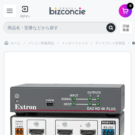
0
ログイン
詳細
検索
ホーム
パソコン関連用品
インターフェース
ディスプレイ切替器
D