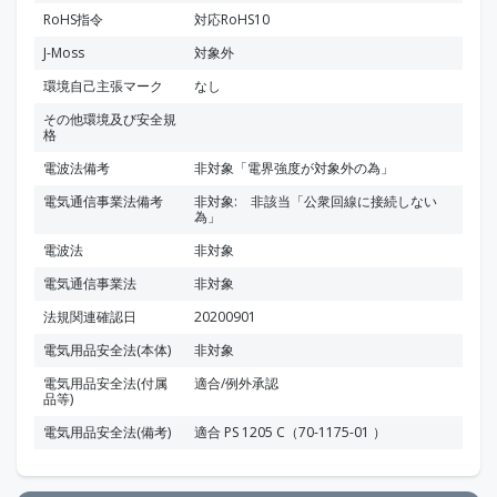
RoHS指令
対応RoHS10
J-Moss
対象外
環境自己主張マーク
なし
その他環境及び安全規
格
電波法備考
非対象「電界強度が対象外の為」
電気通信事業法備考
非対象: 非該当「公衆回線に接続しない
為」
電波法
非対象
電気通信事業法
非対象
法規関連確認日
20200901
電気用品安全法(本体)
非対象
電気用品安全法(付属
適合/例外承認
品等)
電気用品安全法(備考)
適合 PS 1205 C（70-1175-01 ）