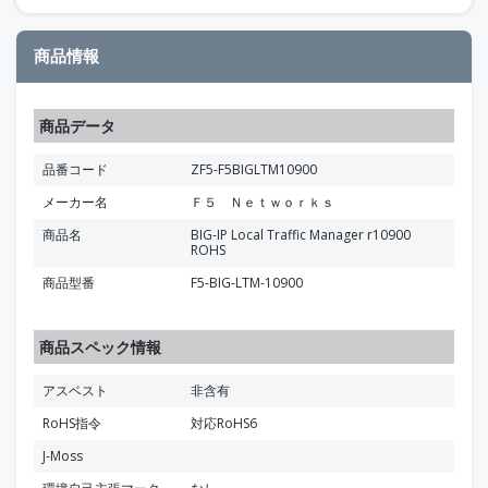
商品情報
商品データ
品番コード
ZF5-F5BIGLTM10900
メーカー名
Ｆ５ Ｎｅｔｗｏｒｋｓ
商品名
BIG-IP Local Traffic Manager r10900
ROHS
商品型番
F5-BIG-LTM-10900
商品スペック情報
アスベスト
非含有
RoHS指令
対応RoHS6
J-Moss