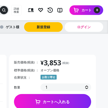
詳細
カート
0
検索
ゲスト
新規登録
ログイン
3,853
¥
販売価格(税抜)
(税抜)
標準価格(税抜)
オープン価格
在庫状況
お取り寄せ
数量
カートへ入れる