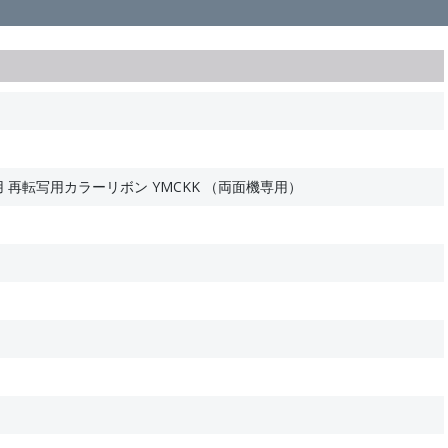
E）用 再転写用カラーリボン YMCKK （両面機専用）