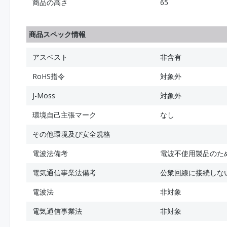
商品の高さ
65
商品スペック情報
アスベスト
非含有
RoHS指令
対象外
J-Moss
対象外
環境自己主張マーク
なし
その他環境及び安全規格
電波法備考
電波不使用製品のた
電気通信事業法備考
公衆回線に接続しな
電波法
非対象
電気通信事業法
非対象