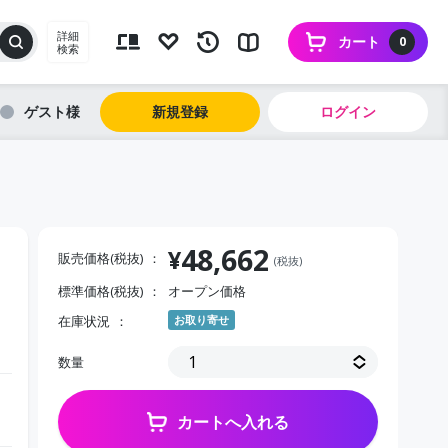
詳細
カート
0
検索
ゲスト
新規登録
ログイン
48,662
¥
販売価格(税抜)
(税抜)
標準価格(税抜)
オープン価格
在庫状況
お取り寄せ
数量
カートへ入れる