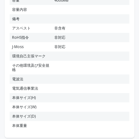
容量
4000MB
容量内容
備考
アスベスト
非含有
RoHS指令
非対応
J-Moss
非対応
環境自己主張マーク
その他環境及び安全規
格
電波法
電気通信事業法
本体サイズ(H)
本体サイズ(W)
本体サイズ(D)
本体重量