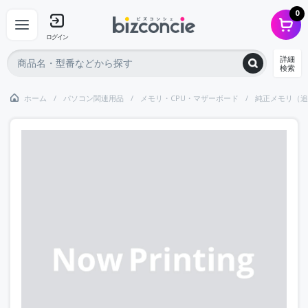
0
ログイン
詳細
検索
ホーム
パソコン関連用品
メモリ・CPU・マザーボード
純正メモリ（追