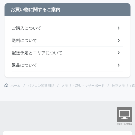
お買い物に関するご案内
ご購入について
送料について
配送予定とエリアについて
返品について
ホーム
パソコン関連用品
メモリ・CPU・マザーボード
純正メモリ（追