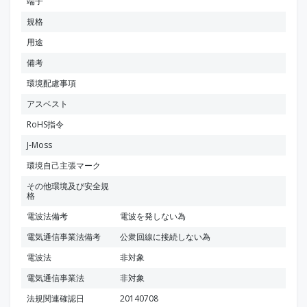
端子
規格
用途
備考
環境配慮事項
アスベスト
RoHS指令
J-Moss
環境自己主張マーク
その他環境及び安全規
格
電波法備考
電波を発しない為
電気通信事業法備考
公衆回線に接続しない為
電波法
非対象
電気通信事業法
非対象
法規関連確認日
20140708