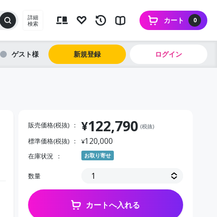
詳細
カート
0
検索
ゲスト
新規登録
ログイン
122,790
¥
販売価格(税抜)
(税抜)
120,000
標準価格(税抜)
¥
在庫状況
お取り寄せ
数量
カートへ入れる