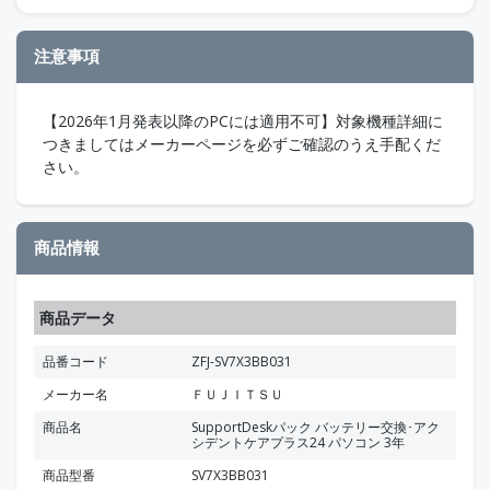
注意事項
【2026年1月発表以降のPCには適用不可】対象機種詳細に
つきましてはメーカーページを必ずご確認のうえ手配くだ
さい。
商品情報
商品データ
品番コード
ZFJ-SV7X3BB031
メーカー名
ＦＵＪＩＴＳＵ
商品名
SupportDeskパック バッテリー交換･アク
シデントケアプラス24 パソコン 3年
商品型番
SV7X3BB031