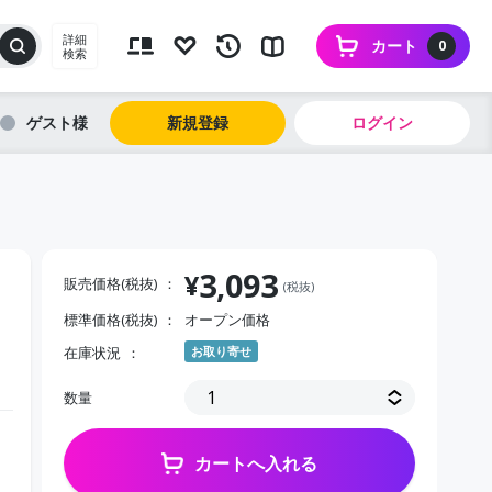
詳細
カート
0
検索
ゲスト
新規登録
ログイン
3,093
¥
販売価格(税抜)
(税抜)
標準価格(税抜)
オープン価格
在庫状況
お取り寄せ
数量
カートへ入れる