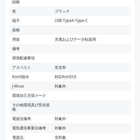
結線
色
ブラック
端子
USB TypeA-Type-C
規格
用途
充電およびデータ転送用
備考
環境配慮事項
アスベスト
非含有
RoHS指令
対応RoHS10
J-Moss
対象外
環境自己主張マーク
その他環境及び安全規
格
電波法備考
対象外
電気通信事業法備考
対象外
電波法
非対象