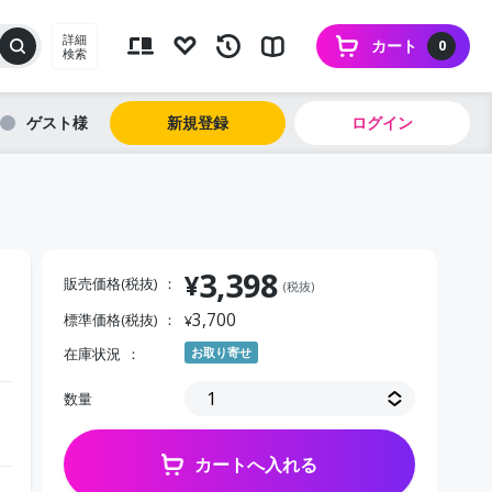
詳細
カート
0
検索
ゲスト
新規登録
ログイン
3,398
¥
販売価格(税抜)
(税抜)
3,700
標準価格(税抜)
¥
在庫状況
お取り寄せ
数量
カートへ入れる