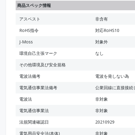
商品スペック情報
アスベスト
非含有
RoHS指令
対応RoHS10
J-Moss
対象外
環境自己主張マーク
なし
その他環境及び安全規格
電波法備考
電波を発しない為
電気通信事業法備考
公衆回線に直接接続
電波法
非対象
電気通信事業法
非対象
法規関連確認日
20210929
電気用品安全法(本体)
非対象