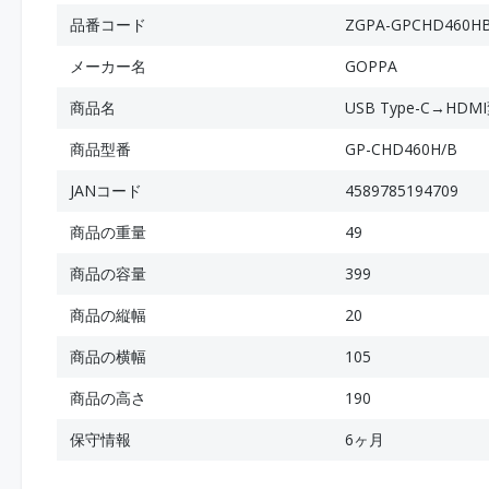
品番コード
ZGPA-GPCHD460H
メーカー名
GOPPA
商品名
USB Type-C→HD
商品型番
GP-CHD460H/B
JANコード
4589785194709
商品の重量
49
商品の容量
399
商品の縦幅
20
商品の横幅
105
商品の高さ
190
保守情報
6ヶ月