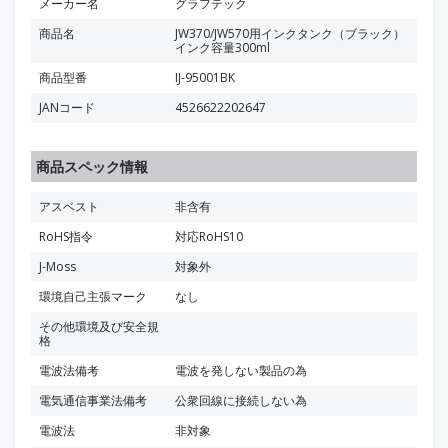
メーカー名
グラフテック
商品名
JW370/JW570用インクタンク（ブラック）
インク容量300ml
商品型番
IJ-95001BK
JANコード
4526622202647
商品スペック情報
アスベスト
非含有
RoHS指令
対応RoHS10
J-Moss
対象外
環境自己主張マーク
なし
その他環境及び安全規
格
電波法備考
電波を発しない製品の為
電気通信事業法備考
公衆回線に接続しない為
電波法
非対象