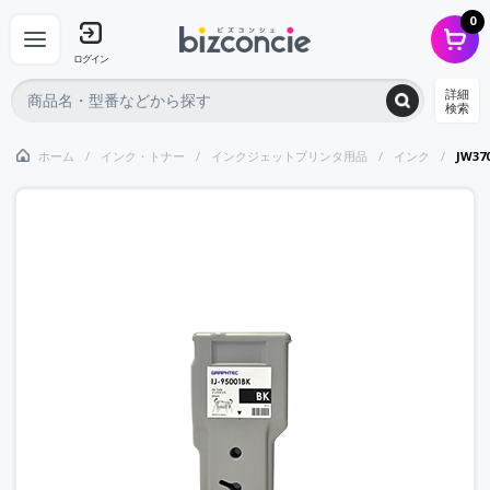
0
ログイン
詳細
検索
ホーム
インク・トナー
インクジェットプリンタ用品
インク
JW3