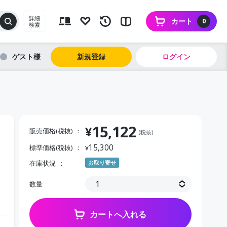
詳細
カート
0
検索
ゲスト
新規登録
ログイン
15,122
¥
販売価格(税抜)
(税抜)
15,300
標準価格(税抜)
¥
在庫状況
お取り寄せ
数量
カートへ入れる