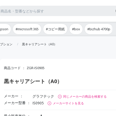
epson
#microsoft 365
#コピー用紙
#box
#bizhub 4700p
プション
黒キャリアシート（A0）
商品コード
ZGR-IS0905
黒キャリアシート（A0）
メーカー
グラフテック
同じメーカーの商品を検索する
メーカー型番
IS0905
メーカーサイトを見る
最小販売単位
1