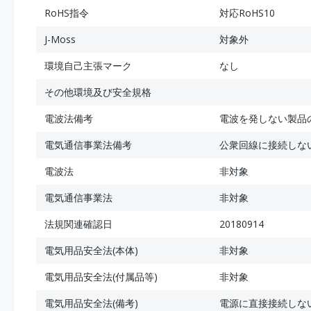
RoHS指令
対応RoHS10
J-Moss
対象外
環境自己主張マーク
なし
その他環境及び安全規格
電波法備考
電波を発しない製品
電気通信事業法備考
公衆回線に接続しな
電波法
非対象
電気通信事業法
非対象
法規関連確認日
20180914
電気用品安全法(本体)
非対象
電気用品安全法(付属品等)
非対象
電気用品安全法(備考)
電源に直接接続しな