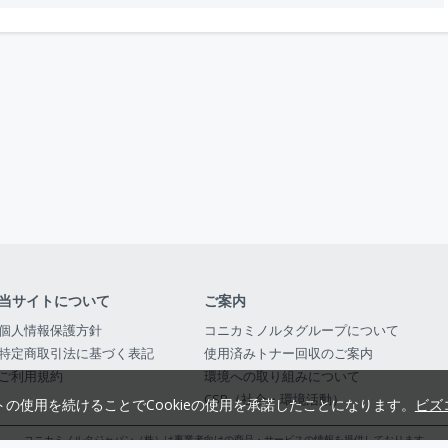
当サイトについて
ご案内
個人情報保護方針
コニカミノルタグループについて
特定商取引法に基づく表記
使用済みトナー回収のご案内
ご利用規約
環境への取り組みについて
CSR（社会・環境活動）
トの使用を続けることでCookieの使用を承諾したことになります。
ビズ
コニカミノルタジャパン（株）は事業者向けの商品・サービスの情報を提供しております