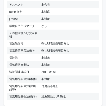
アスベスト
非含有
RoHS指令
非対応
J-Moss
非対象
環境自己主張マーク
なし
その他環境及び安全規
格
電波法備考
弊社UPS該当項目無し
電気通信事業法備考
弊社UPS該当項目無し
電波法
非対象
電気通信事業法
非対象
法規関連確認日
2011-08-01
電気用品安全法(本体)
非対象
電気用品安全法(付属
付属品等無し
品等)
電気用品安全法(備考)
対象製品にUPS無し