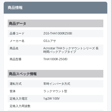
商品情報
商品データ
品番コード
ZGS-THA1000R250EI
メーカー名
GSユアサ
商品名
Acrostar THAラックマウントシリーズ 長
時間バックアップタイプ
商品型番
THA1000R-250/EI
商品スペック情報
運転方式
常時インバータ方式
筐体
ラックマウント型
定格入力電圧
1φ2W 100V
定格入力周波数