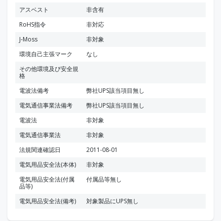
アスベスト
非含有
RoHS指令
非対応
J-Moss
非対象
環境自己主張マーク
なし
その他環境及び安全規
格
電波法備考
弊社UPS該当項目無し
電気通信事業法備考
弊社UPS該当項目無し
電波法
非対象
電気通信事業法
非対象
法規関連確認日
2011-08-01
電気用品安全法(本体)
非対象
電気用品安全法(付属
付属品等無し
品等)
電気用品安全法(備考)
対象製品にUPS無し