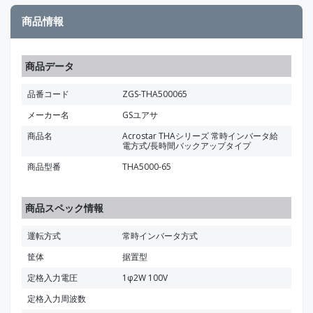
商品情報
商品データ
品番コード
ZGS-THA500065
メーカー名
GSユアサ
商品名
Acrostar THAシリーズ 常時インバータ給
電方式/長時間バックアップタイプ
商品型番
THA5000-65
商品スペック情報
運転方式
常時インバータ方式
筐体
据置型
定格入力電圧
1φ2W 100V
定格入力周波数