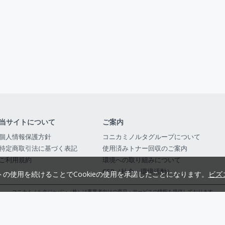
当サイトについて
ご案内
個人情報保護方針
コニカミノルタグループについて
特定商取引法に基づく表記
使用済みトナー回収のご案内
ご利用規約
環境への取り組みについて
CSR（社会・環境活動）
トの使用を続けることでCookieの使用を承諾したことになります。
ビズ
コニカミノルタジャパン（株）は事業者向けの商品・サービスの情報を提供しております
コニカミノルタジャパン株式会社／東京都公安委員会 古物商許可証番号 第3010916054482
© 2014-
2026
KONICA MINOLTA JAPAN, INC.