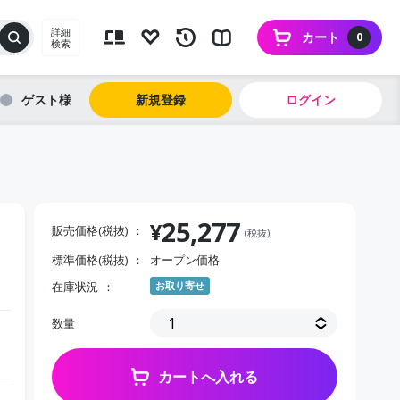
詳細
カート
0
検索
ゲスト
新規登録
ログイン
25,277
¥
販売価格(税抜)
(税抜)
標準価格(税抜)
オープン価格
在庫状況
お取り寄せ
数量
カートへ入れる