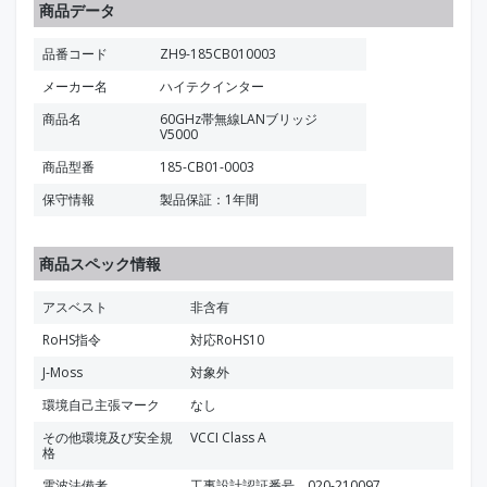
商品データ
品番コード
ZH9-185CB010003
メーカー名
ハイテクインター
商品名
60GHz帯無線LANブリッジ
V5000
商品型番
185-CB01-0003
保守情報
製品保証：1年間
商品スペック情報
アスベスト
非含有
RoHS指令
対応RoHS10
J-Moss
対象外
環境自己主張マーク
なし
その他環境及び安全規
VCCI Class A
格
電波法備考
工事設計認証番号 020-210097