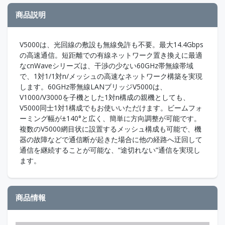
商品説明
V5000は、光回線の敷設も無線免許も不要。最大14.4Gbps
の高速通信。短距離での有線ネットワーク置き換えに最適
なcnWaveシリーズは、干渉の少ない60GHz帯無線帯域
で、1対1/1対n/メッシュの高速なネットワーク構築を実現
します。60GHz帯無線LANブリッジV5000は、
V1000/V3000を子機とした1対n構成の親機としても、
V5000同士1対1構成でもお使いいただけます。ビームフォ
ーミング幅が±140°と広く、簡単に方向調整が可能です。
複数のV5000網目状に設置するメッシュ構成も可能で、機
器の故障などで通信断が起きた場合に他の経路へ迂回して
通信を継続することが可能な、“途切れない”通信を実現し
ます。
商品情報