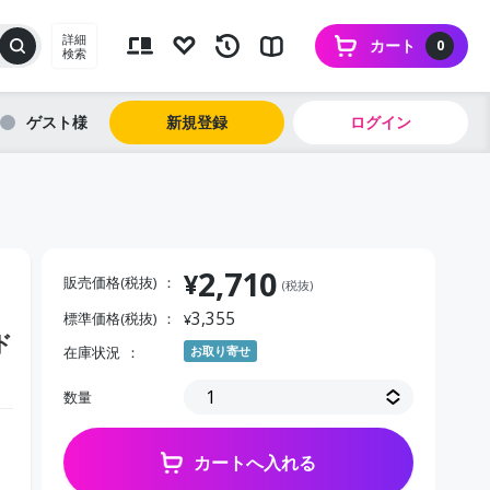
詳細
カート
0
検索
ゲスト
新規登録
ログイン
2,710
¥
販売価格(税抜)
(税抜)
3,355
標準価格(税抜)
¥
ド
在庫状況
お取り寄せ
数量
カートへ入れる