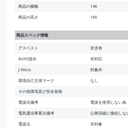
商品の横幅
146
商品の高さ
166
商品スペック情報
アスベスト
非含有
RoHS指令
非対応
J-Moss
対象外
環境自己主張マーク
なし
その他環境及び安全規格
電波法備考
電波を使用しない為
電気通信事業法備考
公衆回線に接続しな
電波法
非対象