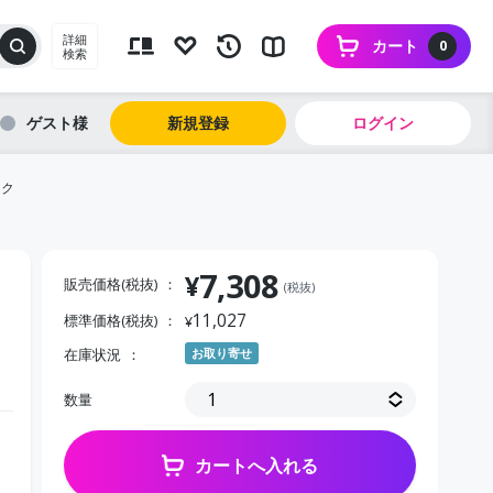
詳細
カート
0
検索
ゲスト
新規登録
ログイン
ック
7,308
¥
販売価格(税抜)
(税抜)
11,027
標準価格(税抜)
¥
在庫状況
お取り寄せ
数量
カートへ入れる