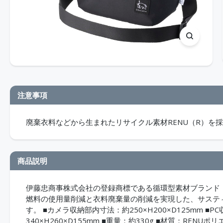
注意事項
廃棄衣料などから生まれたリサイクル素材RENU（R）を
商品説明
伊藤忠商事株式会社の登録商標である循環型素材ブランド「
燃料の使用量削減と衣料廃棄量の削減を実現した、サステ
す。 ■カメラ収納部内寸法：約250×H200×D125mm ■P
340×H260×D155mm ■重量：約330g ■材質：REN