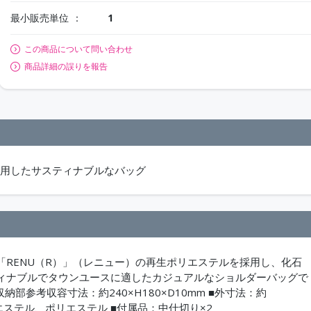
最小販売単位
1
この商品について問い合わせ
商品詳細の誤りを報告
採用したサスティナブルなバッグ
RENU（R）」（レニュー）の再生ポリエステルを採用し、化石
ィナブルでタウンユースに適したカジュアルなショルダーバッグで
C収納部参考収容寸法：約240×H180×D10mm ■外寸法：約
Uポリエステル、ポリエステル ■付属品：中仕切り×2