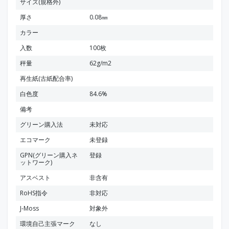
サイズ(規格外)
厚さ
0.08㎜
カラー
入数
100枚
秤量
62g/m2
再生紙(古紙配合率)
白色度
84.6%
備考
グリーン購入法
未対応
エコマーク
未登録
GPN(グリーン購入ネ
登録
ットワーク)
アスベスト
非含有
RoHS指令
非対応
J-Moss
対象外
環境自己主張マーク
なし