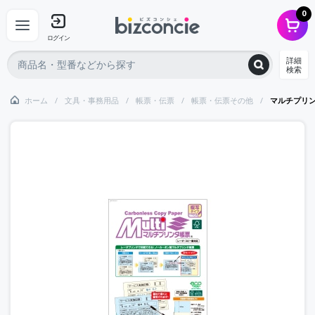
0
ログイン
詳細
検索
ホーム
文具・事務用品
帳票・伝票
帳票・伝票その他
マルチプリン