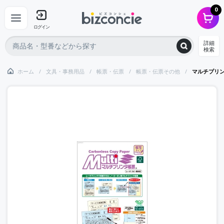
0
ログイン
詳細
検索
ホーム
文具・事務用品
帳票・伝票
帳票・伝票その他
マルチプリンタ