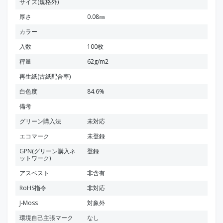
サイズ(規格外)
厚さ
0.08㎜
カラー
入数
100枚
秤量
62g/m2
再生紙(古紙配合率)
白色度
84.6%
備考
グリーン購入法
未対応
エコマーク
未登録
GPN(グリーン購入ネ
登録
ットワーク)
アスベスト
非含有
RoHS指令
非対応
J-Moss
対象外
環境自己主張マーク
なし