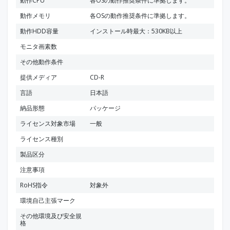
動作CPU
各OSの動作推奨条件に準拠します。
動作メモリ
各OSの動作推奨条件に準拠します。
動作HDD容量
インストール時最大：530KB以上
モニタ画素数
その他動作条件
提供メディア
CD-R
言語
日本語
納品形態
パッケージ
ライセンス対象市場
一般
ライセンス種別
製品区分
注意事項
RoHS指令
対象外
環境自己主張マーク
その他環境及び安全規
格